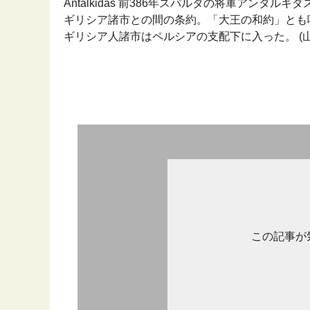
Antalkidas 前386年スパルタの将軍アン
ギリシア諸市との間の条約。「大王の和約」とも
ギリシア人諸市はペルシアの支配下に入った。 (山川
この記事が