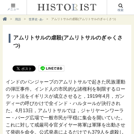
メニュー
検索
アムリトサルの虐殺(アムリトサルのぎゃくさつ)
用語
世界史 -あ-
アムリトサルの虐殺(アムリトサルのぎゃくさ
つ)
インドのパンジャーブのアムリトサルで起きた民族運動
の弾圧事件。インド人の市民的な諸権利を制限するロー
ラット法をイギリスが成立させると，1919年4月，ガン
ディーの呼びかけで全インド・ハルタールが決行され
た。4月13日，アムリトサルでは，ジャリヤーンワーラ
ー・バーグ広場で一般市民が平穏に集会を開いていた。
これに対して戒厳司令官ダイヤー将軍は軍隊を出動させ
て発砲を命令。公式発表によるだけでも379人を虐殺し