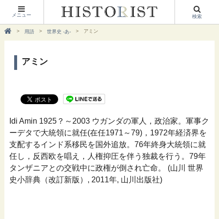
メニュー
検索
アミン
用語
世界史 -あ-
アミン
Idi Amin 1925？～2003 ウガンダの軍人，政治家。軍事ク
ーデタで大統領に就任(在任1971～79)，1972年経済界を
支配するインド系移民を国外追放。76年終身大統領に就
任し，反西欧を唱え，人権抑圧を伴う独裁を行う。79年
タンザニアとの交戦中に政権が倒され亡命。 (山川 世界
史小辞典（改訂新版）, 2011年, 山川出版社)