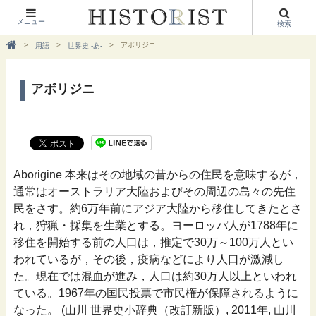
メニュー
検索
アボリジニ
用語
世界史 -あ-
アボリジニ
Aborigine 本来はその地域の昔からの住民を意味するが，
通常はオーストラリア大陸およびその周辺の島々の先住
民をさす。約6万年前にアジア大陸から移住してきたとさ
れ，狩猟・採集を生業とする。ヨーロッパ人が1788年に
移住を開始する前の人口は，推定で30万～100万人とい
われているが，その後，疫病などにより人口が激減し
た。現在では混血が進み，人口は約30万人以上といわれ
ている。1967年の国民投票で市民権が保障されるように
なった。 (山川 世界史小辞典（改訂新版）, 2011年, 山川