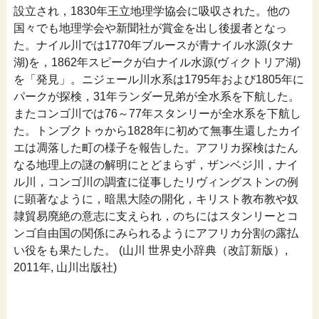
設立され，1830年王立地理学協会に吸収された。他の
国々でも地理学会や新聞社が賞金を出し後援者となっ
た。ナイル川では1770年ブルースが青ナイル水源(タナ
湖)を，1862年スピークが白ナイル水源(ヴィクトリア湖)
を「発見」。ニジェール川水系は1795年および1805年に
パークが探検，31年ランダー兄弟が全水系を下航した。
またコンゴ川では76～77年スタンリーが全水系を下航し
た。トンブクトゥから1828年に初めて無事生還したカイ
エは凋落した町の様子を報告した。アフリカ探検はたん
なる地理上の謎の解明にとどまらず，ザンベジ川，ナイ
ル川，コンゴ川の調査に従事したリヴィングストンの例
に顕著なように，暗黒大陸の開化，キリスト教布教や奴
隷貿易廃絶の意志に支えられ，のちにはスタンリーとコ
ンゴ自由国の関係にみられるようにアフリカ分割の露払
い役をも果たした。 (山川 世界史小辞典（改訂新版）,
2011年, 山川出版社)