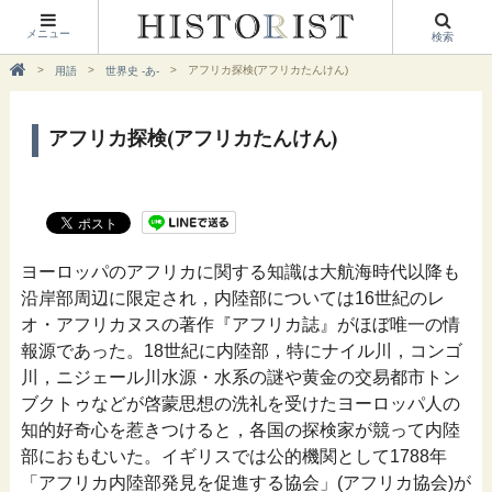
メニュー
検索
アフリカ探検(アフリカたんけん)
用語
世界史 -あ-
アフリカ探検(アフリカたんけん)
ヨーロッパのアフリカに関する知識は大航海時代以降も
沿岸部周辺に限定され，内陸部については16世紀のレ
オ・アフリカヌスの著作『アフリカ誌』がほぼ唯一の情
報源であった。18世紀に内陸部，特にナイル川，コンゴ
川，ニジェール川水源・水系の謎や黄金の交易都市トン
ブクトゥなどが啓蒙思想の洗礼を受けたヨーロッパ人の
知的好奇心を惹きつけると，各国の探検家が競って内陸
部におもむいた。イギリスでは公的機関として1788年
「アフリカ内陸部発見を促進する協会」(アフリカ協会)が