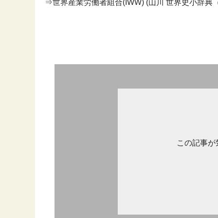
⇒世界産業労働者組合(IWW) (山川 世界史小辞典（改
この記事が