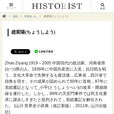
メニュー
検索
趙紫陽(ちょうしよう)
用語
世界史 -ち-
趙紫陽(ちょうしよう)
Zhao Ziyang 1919～2005 中国現代の政治家。河南省滑
(かつ)県の人。1938年に中国共産党に入党，抗日戦を戦
う。文化大革命で失脚するも復活後，広東省，四川省で
頭角を現す。その成果が認められて80年に首相，87年に
党総書記となって_小平(とうしょうへい)の改革・開放路
線を遂行した。しかし，89年の天安門事件では民主化要
求に譲歩しすぎたと批判されて，党総書記を解任され
た。 (山川 世界史小辞典（改訂新版）, 2011年, 山川出版
社)