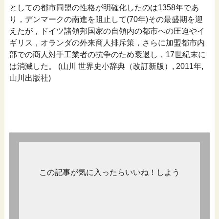
としての都市同盟の性格が明確化したのは1358年であ
り，デンマークの南進を阻止して(70年)その最盛期を迎
えたが，ドイツ諸領邦国家の自領内の都市への圧迫やイ
ギリス，オランダの外来商人排斥策，さらに加盟都市内
部での商人対手工業者の抗争のため衰退し，17世紀末に
は消滅した。 (山川 世界史小辞典（改訂新版）, 2011年,
山川出版社)
この記事が気に入ったらいいね！しよう