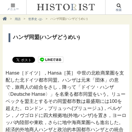
メニュー
検索
ハンザ同盟(ハンザどうめい)
用語
世界史 -は-
ハンザ同盟(ハンザどうめい)
Hanse［ドイツ］，Hansa［英］ 中世の北欧商業圏を支
配した北ドイツ都市同盟。ハンザは元来「団体」の意
で，旅商人の組合をさし，降って「ドイツ・ハンザ
〈Deutsche Hanse〉」を名乗る都市同盟をいう。リュー
ベックを盟主とするその同盟都市数は最盛期には100を
超えた。ロンドン，ブリュッヘ(ブリュージュ)，ベルゲ
ン，ノヴゴロドに四大根拠地(外地ハンザ)を置き，ヨーロ
ッパ内陸部や東欧，さらに地中海商業圏へも進出した。
経済的外地商人ハンザと政治的本国都市ハンザとの統合