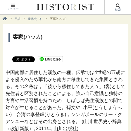
メニュー
検索
客家(ハッカ)
用語
世界史 -は-
客家(ハッカ)
中国南部に居住した漢族の一種。伝承では4世紀の五胡に
よる侵入のため華北から南方に移住してきた集団とされ
る。その名称は，「後から移住してきた人々」(客)として
先住者と区別されたことによる。強い自己意識と独特の
方言や生活習慣を持つため，しばしば先住漢族との間で
対立が生じることがあった。孫文や_小平(とうしょうへ
い)，台湾の李登輝(りとうき)，シンガポールのリー・ク
アンユーなどはその出身とされる。 (山川 世界史小辞典
（改訂新版）, 2011年, 山川出版社)