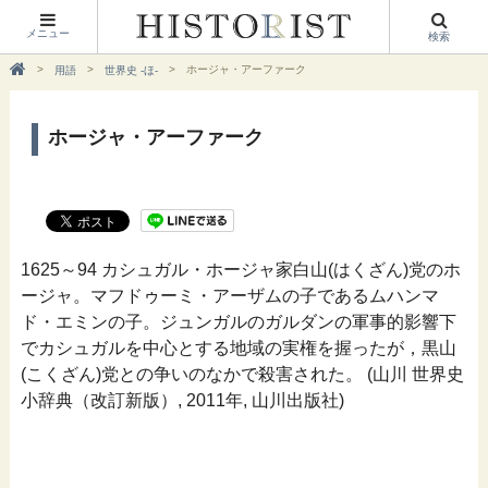
メニュー
検索
ホージャ・アーファーク
用語
世界史 -ほ-
ホージャ・アーファーク
1625～94 カシュガル・ホージャ家白山(はくざん)党のホ
ージャ。マフドゥーミ・アーザムの子であるムハンマ
ド・エミンの子。ジュンガルのガルダンの軍事的影響下
でカシュガルを中心とする地域の実権を握ったが，黒山
(こくざん)党との争いのなかで殺害された。 (山川 世界史
小辞典（改訂新版）, 2011年, 山川出版社)