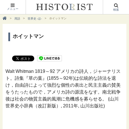
メニュー
検索
ホイットマン
用語
世界史 -ほ-
ホイットマン
Walt Whitman 1819～92 アメリカの詩人，ジャーナリス
ト。詩集『草の葉』(1855～92年)は伝統的な詩法を退
け，自由詩によって強烈な個性の表出と民主主義の賛美
をうたったもので，アメリカ詩の源流をなす。南北戦争
後は社会の物質主義的風潮に危機感を募らせる。 (山川
世界史小辞典（改訂新版）, 2011年, 山川出版社)