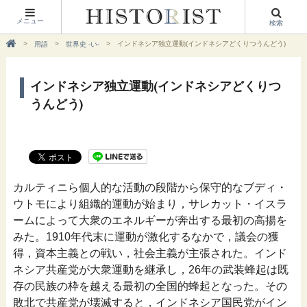
メニュー
検索
インドネシア独立運動(インドネシアどくりつうんどう)
用語
世界史 -い-
インドネシア独立運動(インドネシアどくりつ
うんどう)
カルティニら個人的な活動の段階から保守的なブディ・
ウトモにより組織的運動が始まり，サレカット・イスラ
ームによって大衆のエネルギーが奔出する最初の高揚を
みた。1910年代末に運動が激化するなかで，議会の獲
得，資本主義との戦い，社会主義が主張された。インド
ネシア共産党が大衆運動を継承し，26年の武装蜂起は既
存の民族の枠を越える最初の全国的蜂起となった。その
敗北で共産党が壊滅すると，インドネシア国民党がイン