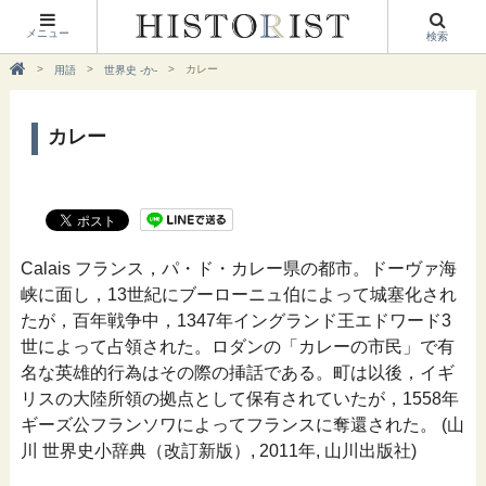
メニュー
検索
カレー
用語
世界史 -か-
カレー
Calais フランス，パ・ド・カレー県の都市。ドーヴァ海
峡に面し，13世紀にブーローニュ伯によって城塞化され
たが，百年戦争中，1347年イングランド王エドワード3
世によって占領された。ロダンの「カレーの市民」で有
名な英雄的行為はその際の挿話である。町は以後，イギ
リスの大陸所領の拠点として保有されていたが，1558年
ギーズ公フランソワによってフランスに奪還された。 (山
川 世界史小辞典（改訂新版）, 2011年, 山川出版社)