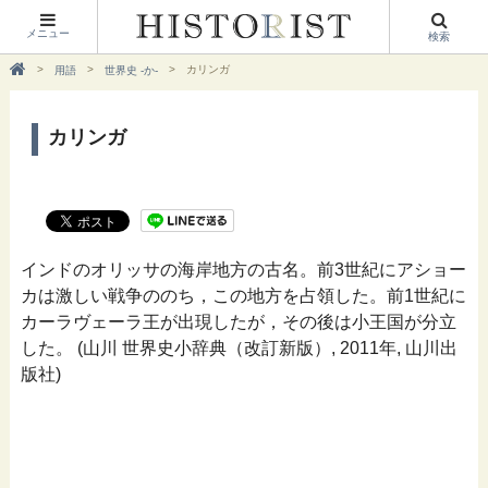
メニュー
検索
カリンガ
用語
世界史 -か-
カリンガ
インドのオリッサの海岸地方の古名。前3世紀にアショー
カは激しい戦争ののち，この地方を占領した。前1世紀に
カーラヴェーラ王が出現したが，その後は小王国が分立
した。 (山川 世界史小辞典（改訂新版）, 2011年, 山川出
版社)