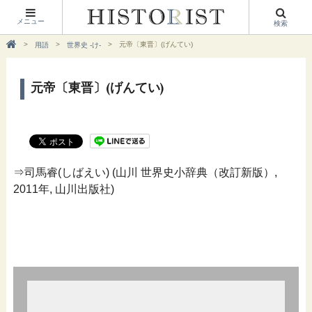
メニュー
検索
元帝〔東晋〕(げんてい)
用語
世界史 -け-
元帝〔東晋〕(げんてい)
⇒司馬睿(しばえい) (山川 世界史小辞典（改訂新版）,
2011年, 山川出版社)