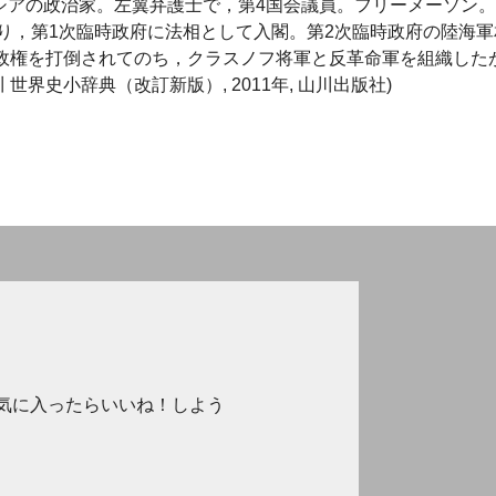
 1881～1970 ロシアの政治家。左翼弁護士で，第4国会議員。フリーメーソン
り，第1次臨時政府に法相として入閣。第2次臨時政府の陸海軍
で政権を打倒されてのち，クラスノフ将軍と反革命軍を組織した
界史小辞典（改訂新版）, 2011年, 山川出版社)
気に入ったらいいね！しよう