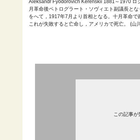
Aleksandr Fyodorovich Kerenskii
月革命後ペトログラート・ソヴィエト副議長とな
をへて，1917年7月より首相となる。十月革命
これが失敗すると亡命し，アメリカで死亡。 (山川 世
この記事が