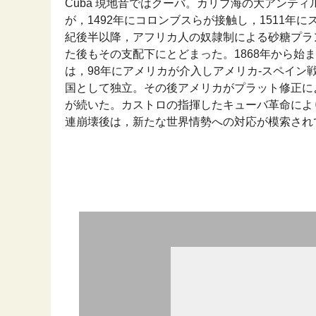
Cuba 現地音ではクーバ。カリブ海の大アンテ
が，1492年にコロンブスらが接触し，1511年
紀後半以降，アフリカ人の奴隷制による砂糖プラ
た後もその支配下にとどまった。1868年から始
は，98年にアメリカが介入しアメリカ‐スペイン
国として独立。その後アメリカがプラット修正に
が続いた。カストロの指揮したキューバ革命により
連崩壊後は，新たな世界情勢への対応が模索されている