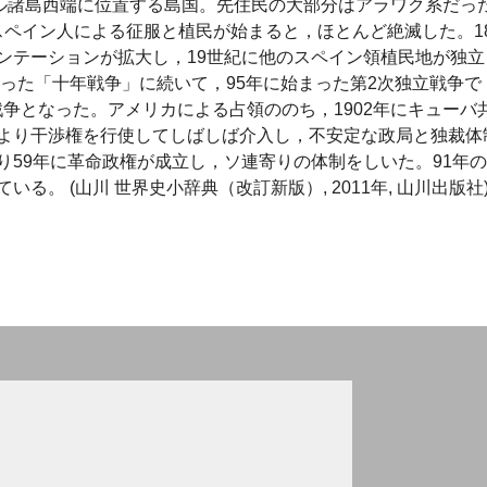
ィル諸島西端に位置する島国。先住民の大部分はアラワク系だっ
にスペイン人による征服と植民が始まると，ほとんど絶滅した。1
ンテーションが拡大し，19世紀に他のスペイン領植民地が独立
まった「十年戦争」に続いて，95年に始まった第2次独立戦争で
戦争となった。アメリカによる占領ののち，1902年にキューバ
より干渉権を行使してしばしば介入し，不安定な政局と独裁体
59年に革命政権が成立し，ソ連寄りの体制をしいた。91年
。 (山川 世界史小辞典（改訂新版）, 2011年, 山川出版社