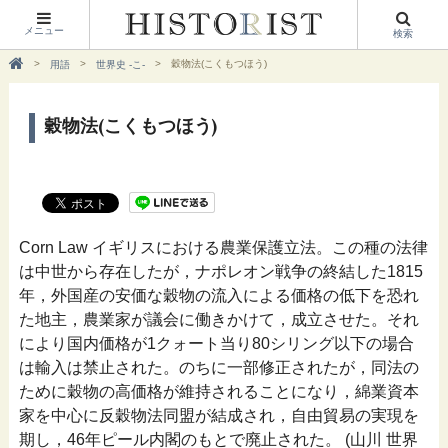
メニュー
検索
穀物法(こくもつほう)
用語
世界史 -こ-
穀物法(こくもつほう)
Corn Law イギリスにおける農業保護立法。この種の法律
は中世から存在したが，ナポレオン戦争の終結した1815
年，外国産の安価な穀物の流入による価格の低下を恐れ
た地主，農業家が議会に働きかけて，成立させた。それ
により国内価格が1クォート当り80シリング以下の場合
は輸入は禁止された。のちに一部修正されたが，同法の
ために穀物の高価格が維持されることになり，綿業資本
家を中心に反穀物法同盟が結成され，自由貿易の実現を
期し，46年ピール内閣のもとで廃止された。 (山川 世界