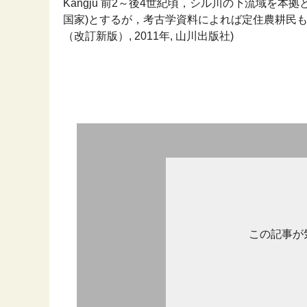
Kangju 前2～後4世紀頃，シル川の下流域を
国家)とするが，考古学資料によれば定住農耕民も
（改訂新版）, 2011年, 山川出版社)
この記事が