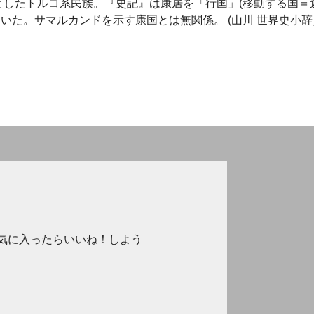
本拠としたトルコ系民族。『史記』は康居を「行国」(移動する国＝
いた。サマルカンドを示す康国とは無関係。 (山川 世界史小辞
気に入ったらいいね！しよう