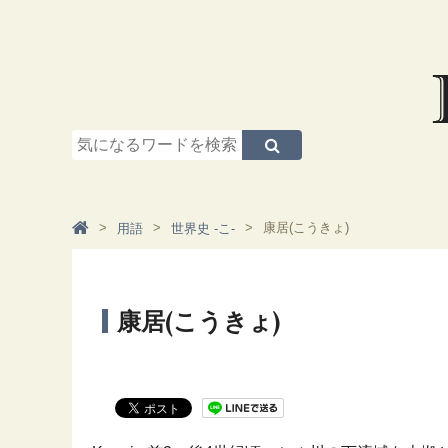
康居(こうきょ)
用語
世界史 -こ-
康居(こうきょ)