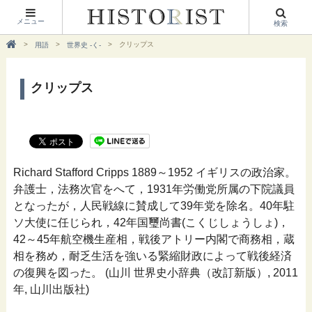
メニュー
検索
クリップス
用語
世界史 -く-
クリップス
Richard Stafford Cripps 1889～1952 イギリスの政治家。
弁護士，法務次官をへて，1931年労働党所属の下院議員
となったが，人民戦線に賛成して39年党を除名。40年駐
ソ大使に任じられ，42年国璽尚書(こくじしょうしょ)，
42～45年航空機生産相，戦後アトリー内閣で商務相，蔵
相を務め，耐乏生活を強いる緊縮財政によって戦後経済
の復興を図った。 (山川 世界史小辞典（改訂新版）, 2011
年, 山川出版社)