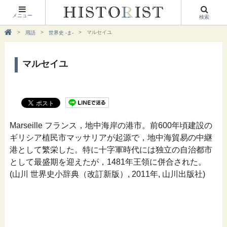
メニュー
検索
マルセイユ
用語
世界史 -ま-
マルセイユ
Marseille フランス，地中海岸の港市。前600年頃建設の
ギリシア植民市マッサリアが起源で，地中海貿易の中継
港として繁栄した。特に十字軍時代には独立の自治都市
として最盛期を迎えたが，1481年王領に併合された。
(山川 世界史小辞典（改訂新版）, 2011年, 山川出版社)