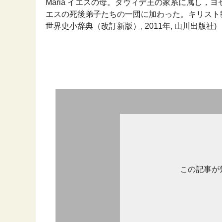
Maria イエスの母。ダヴィデ王の家系に属し
エスの死後弟子たちの一団に加わった。キリスト教
世界史小辞典（改訂新版）, 2011年, 山川出版社)
この記事が