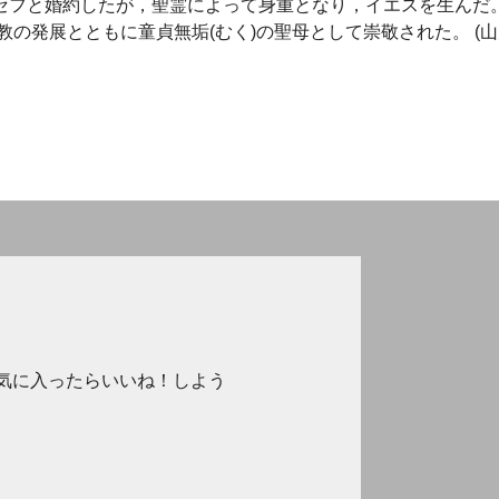
，ヨセフと婚約したが，聖霊によって身重となり，イエスを生んだ
の発展とともに童貞無垢(むく)の聖母として崇敬された。 (山
気に入ったらいいね！しよう