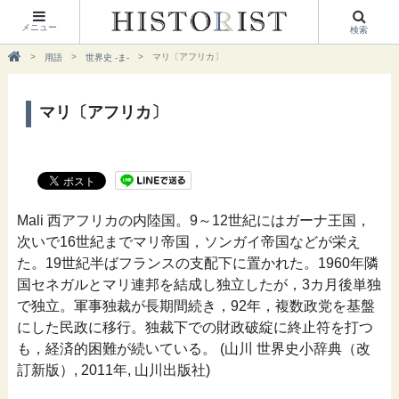
メニュー
検索
マリ〔アフリカ〕
用語
世界史 -ま-
マリ〔アフリカ〕
Mali 西アフリカの内陸国。9～12世紀にはガーナ王国，
次いで16世紀までマリ帝国，ソンガイ帝国などが栄え
た。19世紀半ばフランスの支配下に置かれた。1960年隣
国セネガルとマリ連邦を結成し独立したが，3カ月後単独
で独立。軍事独裁が長期間続き，92年，複数政党を基盤
にした民政に移行。独裁下での財政破綻に終止符を打つ
も，経済的困難が続いている。 (山川 世界史小辞典（改
訂新版）, 2011年, 山川出版社)