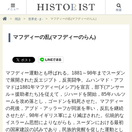
メニュー
検索
マフディーの乱(マフディーのらん)
用語
世界史 -ま-
マフディーの乱(マフディーのらん)
マフディー運動とも呼ばれる。1881～98年までスーダン
で展開された反エジプト，反英闘争。ムハンマド・アフ
マドは1881年マフディー(メシア)を宣言，部下(アンサー
ル＝援助者たち)を従えて，ジハードを開始，85年ハルツ
ームを攻め落とし，ゴードンを戦死させた。マフディー
の死後，アブド・アッラーフが同派を率い，反乱を継続
させたが，98年イギリス軍により滅ぼされた。伝統的な
イスラーム思想によりながらも，スーダンにおける最初
の国家建設の試みであり，民族的覚醒を促した運動とし