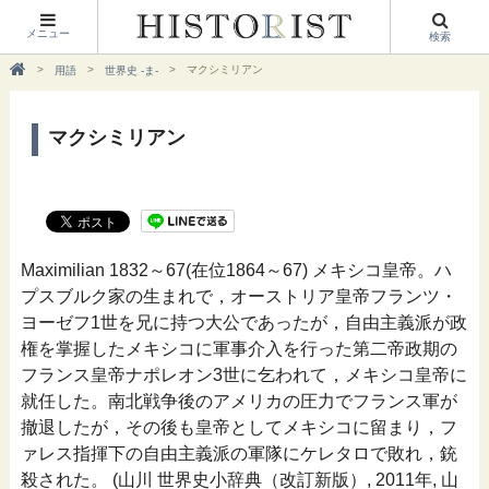
メニュー
検索
マクシミリアン
用語
世界史 -ま-
マクシミリアン
Maximilian 1832～67(在位1864～67) メキシコ皇帝。ハ
プスブルク家の生まれで，オーストリア皇帝フランツ・
ヨーゼフ1世を兄に持つ大公であったが，自由主義派が政
権を掌握したメキシコに軍事介入を行った第二帝政期の
フランス皇帝ナポレオン3世に乞われて，メキシコ皇帝に
就任した。南北戦争後のアメリカの圧力でフランス軍が
撤退したが，その後も皇帝としてメキシコに留まり，フ
ァレス指揮下の自由主義派の軍隊にケレタロで敗れ，銃
殺された。 (山川 世界史小辞典（改訂新版）, 2011年, 山