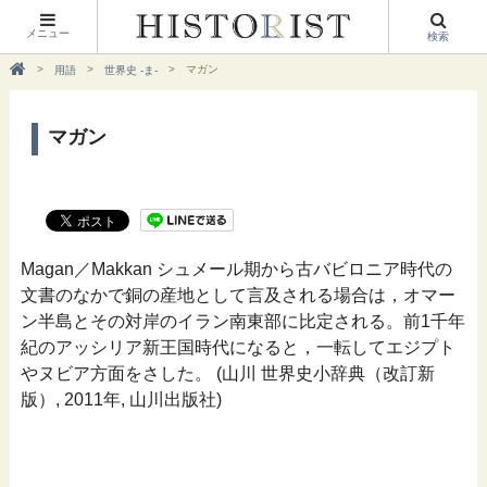
メニュー
検索
マガン
用語
世界史 -ま-
マガン
Magan／Makkan シュメール期から古バビロニア時代の
文書のなかで銅の産地として言及される場合は，オマー
ン半島とその対岸のイラン南東部に比定される。前1千年
紀のアッシリア新王国時代になると，一転してエジプト
やヌビア方面をさした。 (山川 世界史小辞典（改訂新
版）, 2011年, 山川出版社)