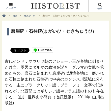
メニュー
検索
磨崖碑・石柱碑(まがいひ・せきちゅうひ)
用語
世界史 -ま-
磨崖碑・石柱碑(まがいひ・せきちゅうひ)
古代インド，マウリヤ朝のアショーカ王が各地に刻ませ
た碑文。臣民にダルマの政治を説き，ダルマの実践を求
めたもの。岩石に刻まれた磨崖碑は辺境各地に，磨かれ
た石柱に刻まれた石柱碑は中央のガンジス川流域に分布
する。主にプラークリット語，ブラーフミー文字で記さ
れるが，北西部にはギリシア語やアラム語のものも存在
する。 (山川 世界史小辞典（改訂新版）, 2011年, 山川出
版社)