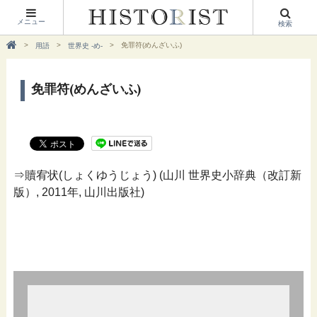
メニュー
検索
免罪符(めんざいふ)
用語
世界史 -め-
免罪符(めんざいふ)
⇒贖宥状(しょくゆうじょう) (山川 世界史小辞典（改訂新
版）, 2011年, 山川出版社)