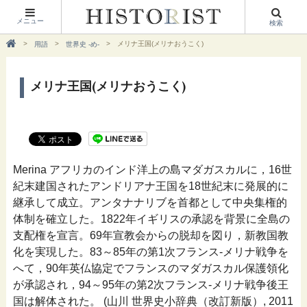
メニュー
検索
メリナ王国(メリナおうこく)
用語
世界史 -め-
メリナ王国(メリナおうこく)
Merina アフリカのインド洋上の島マダガスカルに，16世
紀末建国されたアンドリアナ王国を18世紀末に発展的に
継承して成立。アンタナナリブを首都として中央集権的
体制を確立した。1822年イギリスの承認を背景に全島の
支配権を宣言。69年宣教会からの脱却を図り，新教国教
化を実現した。83～85年の第1次フランス‐メリナ戦争を
へて，90年英仏協定でフランスのマダガスカル保護領化
が承認され，94～95年の第2次フランス‐メリナ戦争後王
国は解体された。 (山川 世界史小辞典（改訂新版）, 2011