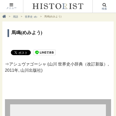
メニュー
検索
馬鳴(めみよう)
用語
世界史 -め-
馬鳴(めみよう)
⇒アシュヴァゴーシャ (山川 世界史小辞典（改訂新版）,
2011年, 山川出版社)