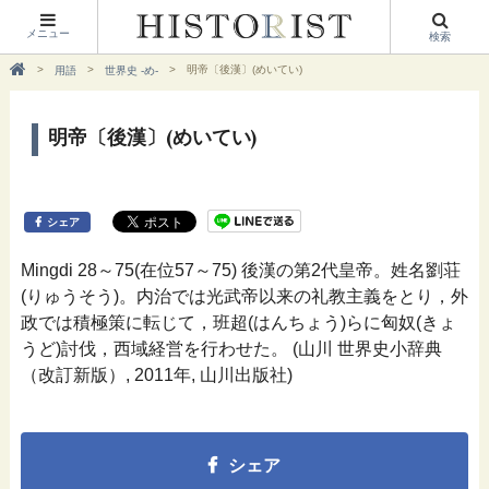
メニュー
検索
明帝〔後漢〕(めいてい)
用語
世界史 -め-
明帝〔後漢〕(めいてい)
シェア
Mingdi 28～75(在位57～75) 後漢の第2代皇帝。姓名劉荘
(りゅうそう)。内治では光武帝以来の礼教主義をとり，外
政では積極策に転じて，班超(はんちょう)らに匈奴(きょ
うど)討伐，西域経営を行わせた。 (山川 世界史小辞典
（改訂新版）, 2011年, 山川出版社)
シェア