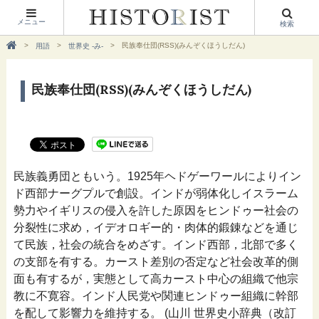
メニュー
検索
民族奉仕団(RSS)(みんぞくほうしだん)
用語
世界史 -み-
民族奉仕団(RSS)(みんぞくほうしだん)
民族義勇団ともいう。1925年ヘドゲーワールによりイン
ド西部ナーグプルで創設。インドが弱体化しイスラーム
勢力やイギリスの侵入を許した原因をヒンドゥー社会の
分裂性に求め，イデオロギー的・肉体的鍛錬などを通じ
て民族，社会の統合をめざす。インド西部，北部で多く
の支部を有する。カースト差別の否定など社会改革的側
面も有するが，実態として高カースト中心の組織で他宗
教に不寛容。インド人民党や関連ヒンドゥー組織に幹部
を配して影響力を維持する。 (山川 世界史小辞典（改訂