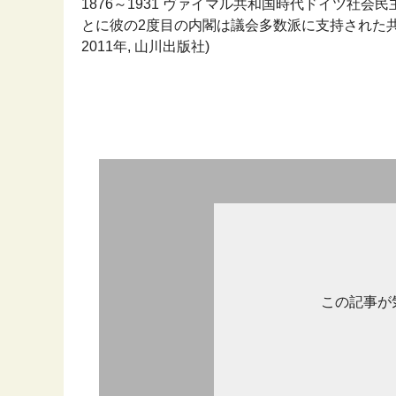
1876～1931 ヴァイマル共和国時代ドイツ社会民主
とに彼の2度目の内閣は議会多数派に支持された共
2011年, 山川出版社)
この記事が