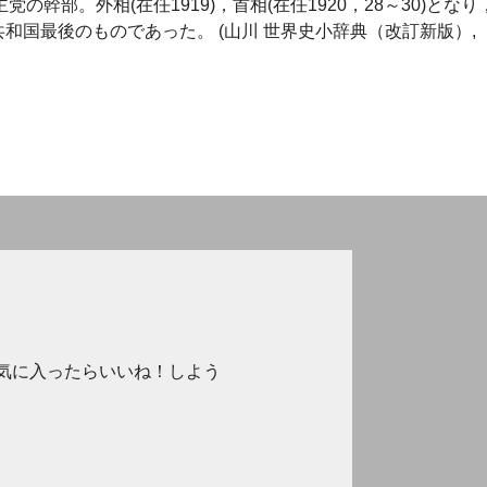
党の幹部。外相(在任1919)，首相(在任1920，28～30)となり
和国最後のものであった。 (山川 世界史小辞典（改訂新版）,
気に入ったらいいね！しよう