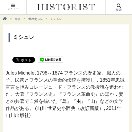
メニュー
検索
ミシュレ
用語
世界史 -み-
ミシュレ
Jules Michelet 1798～1874 フランスの歴史家。職人の
子。民衆とフランスの革命的伝統を擁護し，1851年忠誠
宣言を拒みコレージュ・ド・フランスの教授職を追われ
た。大著『フランス史』『フランス革命史』のほか，妻
との共著で自然を描いた『鳥』『虫』『山』などの文学
作品がある。 (山川 世界史小辞典（改訂新版）, 2011年,
山川出版社)