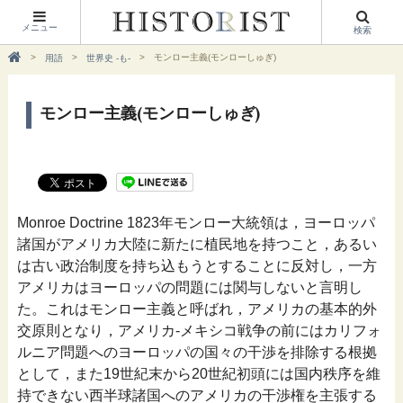
メニュー
検索
モンロー主義(モンローしゅぎ)
用語
世界史 -も-
モンロー主義(モンローしゅぎ)
Monroe Doctrine 1823年モンロー大統領は，ヨーロッパ
諸国がアメリカ大陸に新たに植民地を持つこと，あるい
は古い政治制度を持ち込もうとすることに反対し，一方
アメリカはヨーロッパの問題には関与しないと言明し
た。これはモンロー主義と呼ばれ，アメリカの基本的外
交原則となり，アメリカ‐メキシコ戦争の前にはカリフォ
ルニア問題へのヨーロッパの国々の干渉を排除する根拠
として，また19世紀末から20世紀初頭には国内秩序を維
持できない西半球諸国へのアメリカの干渉権を主張する