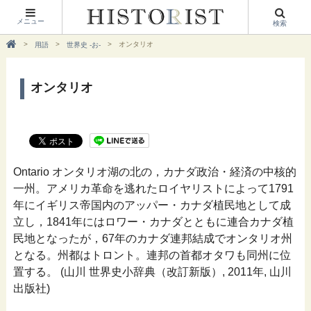
メニュー
検索
オンタリオ
用語
世界史 -お-
オンタリオ
Ontario オンタリオ湖の北の，カナダ政治・経済の中核的
一州。アメリカ革命を逃れたロイヤリストによって1791
年にイギリス帝国内のアッパー・カナダ植民地として成
立し，1841年にはロワー・カナダとともに連合カナダ植
民地となったが，67年のカナダ連邦結成でオンタリオ州
となる。州都はトロント。連邦の首都オタワも同州に位
置する。 (山川 世界史小辞典（改訂新版）, 2011年, 山川
出版社)