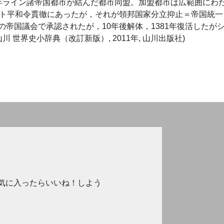
同年ライン諸帝国都市が結んだ都市同盟。加盟都市は広範囲にわ
ント平和令貫徹にあったが，それが領邦国家分立抑止＝帝国統一
帝国議会で承認されたが，10年後解体，1381年復活したが
 世界史小辞典（改訂新版）, 2011年, 山川出版社)
気に入ったらいいね！しよう