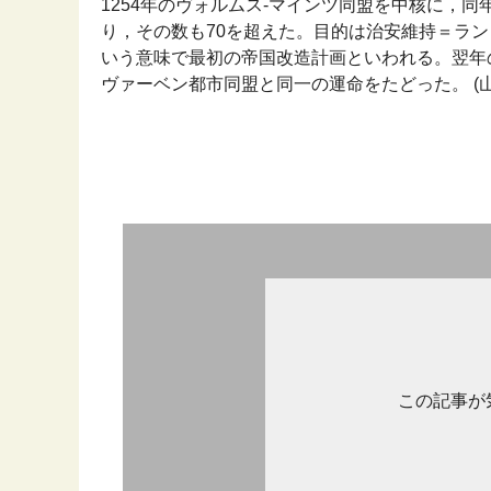
1254年のヴォルムス‐マインツ同盟を中核に，
り，その数も70を超えた。目的は治安維持＝ラ
いう意味で最初の帝国改造計画といわれる。翌年の
ヴァーベン都市同盟と同一の運命をたどった。 (山川
この記事が