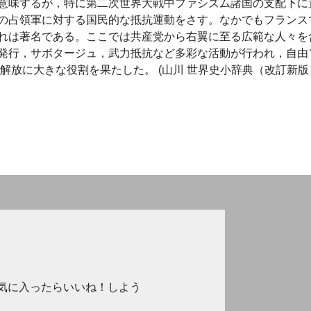
意味するが，特に第二次世界大戦中ファシズム諸国の支配下に
の占領軍に対する国民的な抵抗運動をさす。なかでもフランス
れは著名である。ここでは共産党から右翼に至る広範な人々を
発行，サボタージュ，武力抵抗など多彩な活動が行われ，自由
解放に大きな役割を果たした。 (山川 世界史小辞典（改訂新版
気に入ったらいいね！しよう