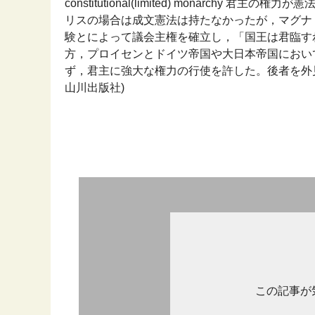
constitutional(limited) monarc
リスの場合は成文憲法は持たなかったが，マグナ
験とによって議会主権を確立し，「国王は君臨す
方，プロイセンとドイツ帝国や大日本帝国におい
ず，君主に強大な権力の行使を許した。後者を外見的
山川出版社)
この記事が