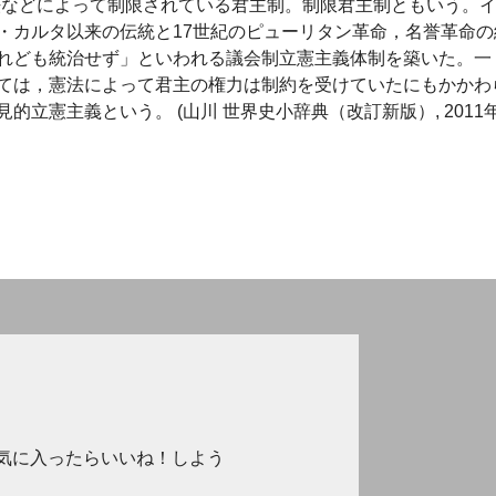
hy 君主の権力が憲法などによって制限されている君主制。制限君主制ともいう。
・カルタ以来の伝統と17世紀のピューリタン革命，名誉革命の
れども統治せず」といわれる議会制立憲主義体制を築いた。一
ては，憲法によって君主の権力は制約を受けていたにもかかわ
立憲主義という。 (山川 世界史小辞典（改訂新版）, 2011年
気に入ったらいいね！しよう