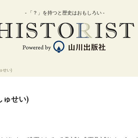
- 「？」を持つと歴史はおもしろい -
ゅせい)
しゅせい)