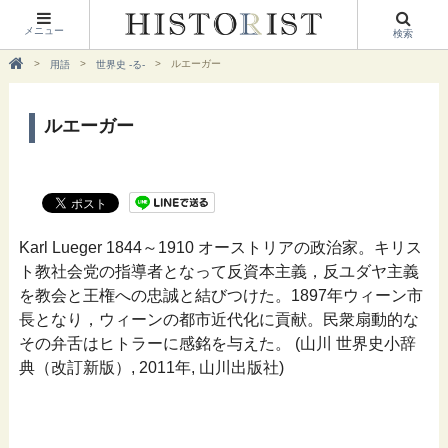
メニュー
検索
ルエーガー
用語
世界史 -る-
ルエーガー
Karl Lueger 1844～1910 オーストリアの政治家。キリス
ト教社会党の指導者となって反資本主義，反ユダヤ主義
を教会と王権への忠誠と結びつけた。1897年ウィーン市
長となり，ウィーンの都市近代化に貢献。民衆扇動的な
その弁舌はヒトラーに感銘を与えた。 (山川 世界史小辞
典（改訂新版）, 2011年, 山川出版社)