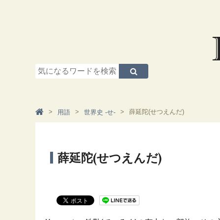
薛延陀(せつえんだ)
用語
世界史 -せ-
薛延陀(せつえんだ)