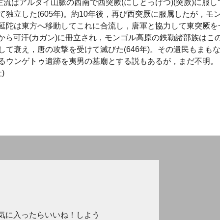
その主流はアルタイ山脈の西南で西突厥(にしとっけつ)(突厥)に服し
独立した(605年)。約10年後，再び西突厥に服属したが，モ
延陀は東方へ移動してこれに合流し，唐軍と協力して東突厥を
は唐から可汗(カガン)に冊立され，モンゴル高原の鉄勒諸部族はこ
て衰え，唐の攻撃を受けて滅びた(646年)。その遺民もまも
るウンゲトゥ遺跡を夷男の墓廟とする説もあるが，まだ不明。 
)
気に入ったらいいね！しよう