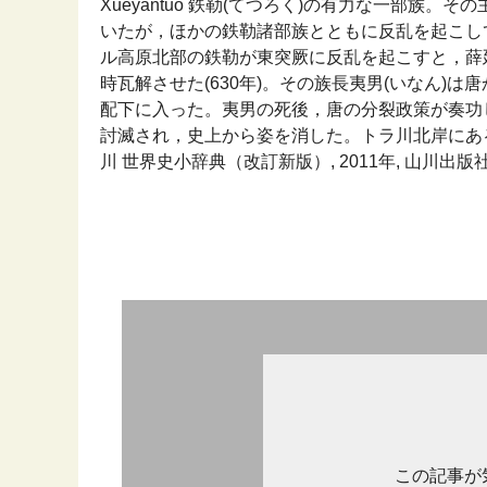
Xueyantuo 鉄勒(てつろく)の有力な一部族。
いたが，ほかの鉄勒諸部族とともに反乱を起こして
ル高原北部の鉄勒が東突厥に反乱を起こすと，薛
時瓦解させた(630年)。その族長夷男(いなん)
配下に入った。夷男の死後，唐の分裂政策が奏功し
討滅され，史上から姿を消した。トラ川北岸にあ
川 世界史小辞典（改訂新版）, 2011年, 山川出版社
この記事が