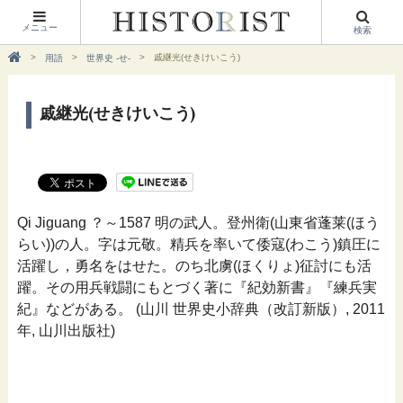
メニュー
検索
戚継光(せきけいこう)
用語
世界史 -せ-
戚継光(せきけいこう)
Qi Jiguang ？～1587 明の武人。登州衛(山東省蓬莱(ほう
らい))の人。字は元敬。精兵を率いて倭寇(わこう)鎮圧に
活躍し，勇名をはせた。のち北虜(ほくりょ)征討にも活
躍。その用兵戦闘にもとづく著に『紀効新書』『練兵実
紀』などがある。 (山川 世界史小辞典（改訂新版）, 2011
年, 山川出版社)