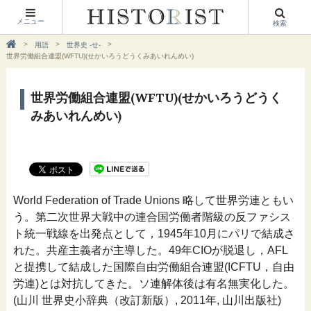
メニュー
検索
用語
世界史 -せ-
世界労働組合連盟(WFTU)(せかいろうどうくみあいれんめい)
世界労働組合連盟(WFTU)(せかいろうどうく
みあいれんめい)
World Federation of Trade Unions 略して世界労連ともい
う。第二次世界大戦中の連合国労働者階級の反ファシス
ト統一戦線を出発点として，1945年10月にパリで結成さ
れた。共産主義者が主導した。49年CIOが脱退し，AFL
と提携して結成した国際自由労働組合連盟(ICFTU，自由
労連)とは対抗してきた。ソ連解体後は有名無実化した。
(山川 世界史小辞典（改訂新版）, 2011年, 山川出版社)