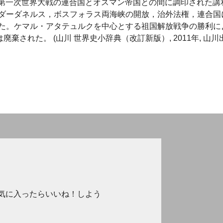
て，第一次世界大戦の連合国とオスマン帝国との間に調印された講
ダーダネルス，ボスフォラス両海峡の開放，治外法権，連合国
た。ケマル・アタテュルクを中心とする祖国解放戦争の勝利に
棄された。 (山川 世界史小辞典（改訂新版）, 2011年, 山川
気に入ったらいいね！しよう