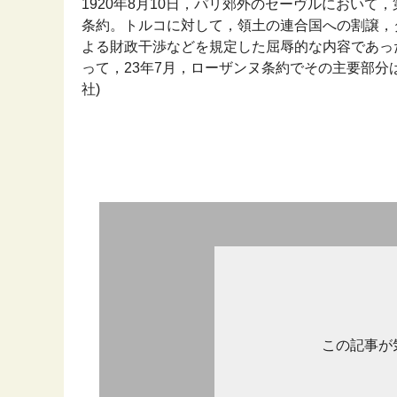
1920年8月10日，パリ郊外のセーヴルにおい
条約。トルコに対して，領土の連合国への割譲，
よる財政干渉などを規定した屈辱的な内容であっ
って，23年7月，ローザンヌ条約でその主要部分は廃
社)
この記事が