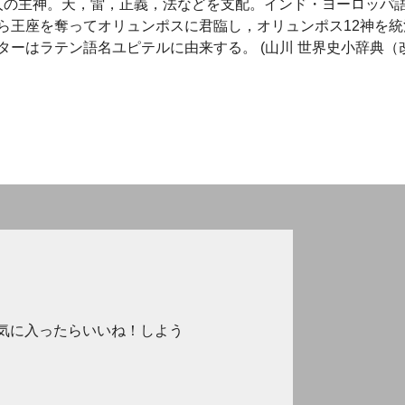
リシア人の主神。天，雷，正義，法などを支配。インド・ヨーロッパ
ら王座を奪ってオリュンポスに君臨し，オリュンポス12神を統
ーはラテン語名ユピテルに由来する。 (山川 世界史小辞典（
気に入ったらいいね！しよう