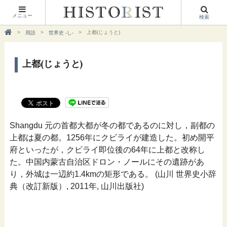
メニュー
検索
上都(じょうと)
用語
世界史 -し-
上都(じょうと)
Shangdu 元の首都大都が冬の都であるのに対し，副都の
上都は夏の都。1256年にクビライが建造した。初め開平
府といったが，クビライ即位後の64年に上都と改称し
た。中国内蒙古自治区ドロン・ノールにその遺跡があ
り，外城は一辺約1.4kmの矩形である。 (山川 世界史小辞
典（改訂新版）, 2011年, 山川出版社)