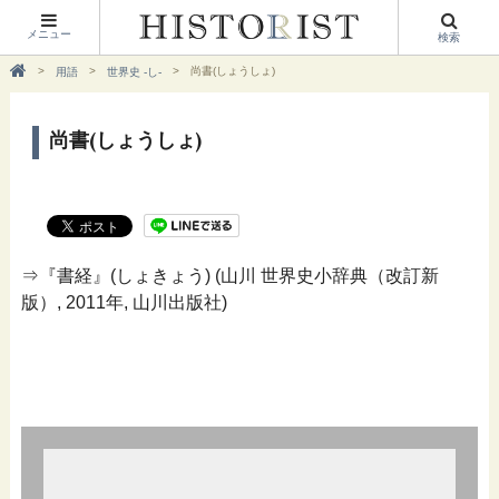
メニュー
検索
尚書(しょうしょ)
用語
世界史 -し-
尚書(しょうしょ)
⇒『書経』(しょきょう) (山川 世界史小辞典（改訂新
版）, 2011年, 山川出版社)