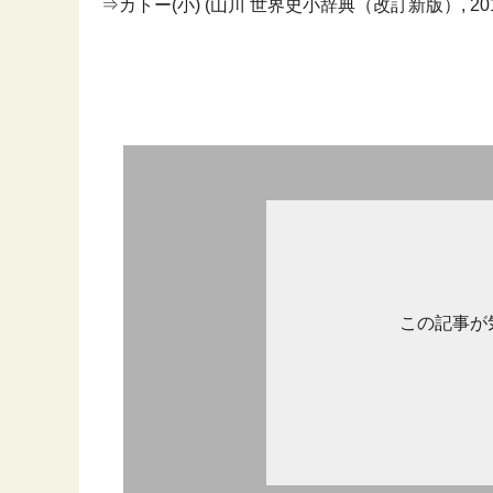
⇒カトー(小) (山川 世界史小辞典（改訂新版）, 20
この記事が