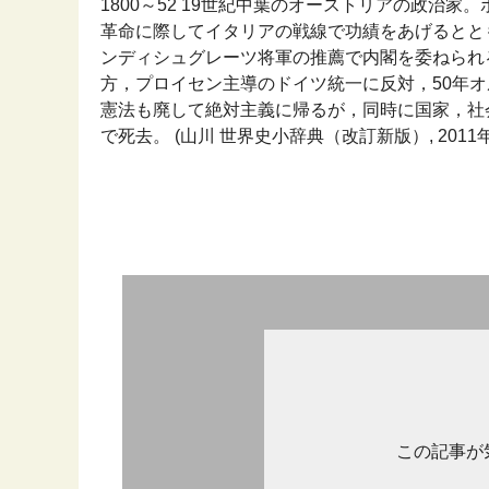
1800～52 19世紀中葉のオーストリアの政治
革命に際してイタリアの戦線で功績をあげるとと
ンディシュグレーツ将軍の推薦で内閣を委ねられ
方，プロイセン主導のドイツ統一に反対，50年オ
憲法も廃して絶対主義に帰るが，同時に国家，社会
で死去。 (山川 世界史小辞典（改訂新版）, 2011年
この記事が