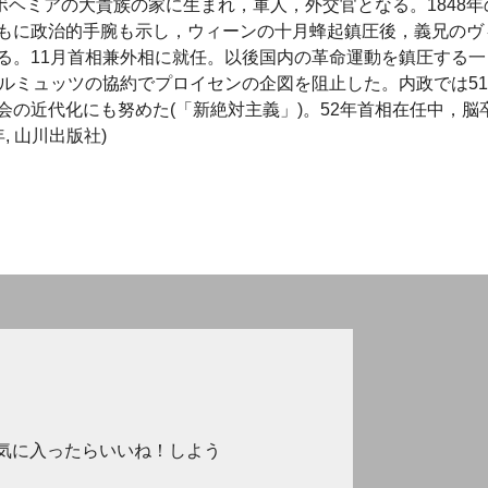
家。ボヘミアの大貴族の家に生まれ，軍人，外交官となる。1848年
もに政治的手腕も示し，ウィーンの十月蜂起鎮圧後，義兄のヴ
る。11月首相兼外相に就任。以後国内の革命運動を鎮圧する一
ルミュッツの協約でプロイセンの企図を阻止した。内政では5
の近代化にも努めた(「新絶対主義」)。52年首相在任中，脳
, 山川出版社)
気に入ったらいいね！しよう