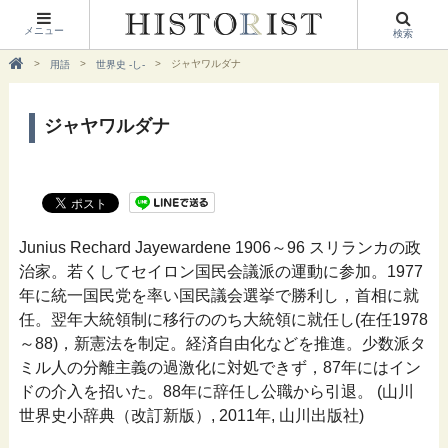
メニュー
検索
ジャヤワルダナ
用語
世界史 -し-
ジャヤワルダナ
Junius Rechard Jayewardene 1906～96 スリランカの政
治家。若くしてセイロン国民会議派の運動に参加。1977
年に統一国民党を率い国民議会選挙で勝利し，首相に就
任。翌年大統領制に移行ののち大統領に就任し(在任1978
～88)，新憲法を制定。経済自由化などを推進。少数派タ
ミル人の分離主義の過激化に対処できず，87年にはイン
ドの介入を招いた。88年に辞任し公職から引退。 (山川
世界史小辞典（改訂新版）, 2011年, 山川出版社)